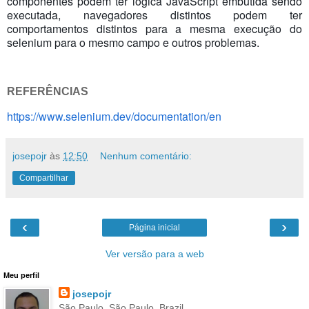
componentes podem ter lógica JavaScript embutida sendo
executada, navegadores distintos podem ter
comportamentos distintos para a mesma execução do
selenium para o mesmo campo e outros problemas.
REFERÊNCIAS
https://www.selenium.dev/documentation/en
josepojr
às
12:50
Nenhum comentário:
Compartilhar
‹
›
Página inicial
Ver versão para a web
Meu perfil
josepojr
São Paulo, São Paulo, Brazil