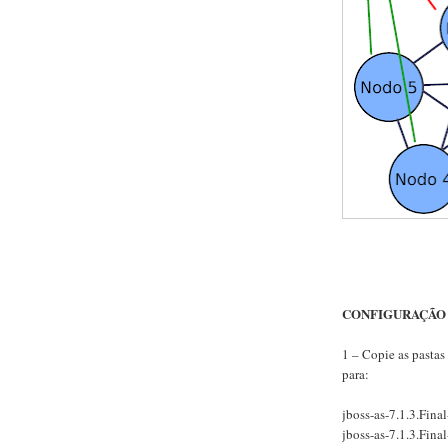
CONFIGURAÇÃO D
1 – Copie as pastas
para:
jboss-as-7.1.3.Fina
jboss-as-7.1.3.Fina