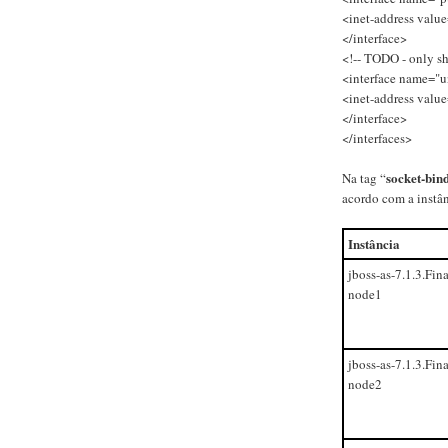
<inet-address value
</interface>
<!-- TODO - only sh
<interface name="u
<inet-address value
</interface>
</interfaces>
socket-bin
Na tag “
acordo com a instân
Instância
jboss-as-7.1.3.Fina
node1
jboss-as-7.1.3.Fina
node2