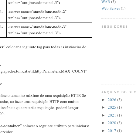
WAR
(3)
xmlns="urn:jboss:domain:1.3">
Web Server
(1)
standalone-nodo-2
l-
<server name="
"
xmlns="urn:jboss:domain:1.3">
standalone-nodo-3
l-
<server name="
"
SEGUIDORES
xmlns="urn:jboss:domain:1.3">
er
” colocar a seguinte tag para todas as instâncias do
>
rg.apache.tomcat.util.http.Parameters.MAX_COUNT"
s>
ARQUIVO DO BL
efine o tamanho máximo de uma requisição HTTP. Se
2026
(3)
►
amanho, ao fazer uma requisição HTTP com muitos
2025
(1)
 instância que tratará a requisição, poderá lançar
►
00.
2021
(1)
►
2020
(3)
►
e-container
” colocar o seguinte atributo para iniciar o
2017
(1)
►
servidor.