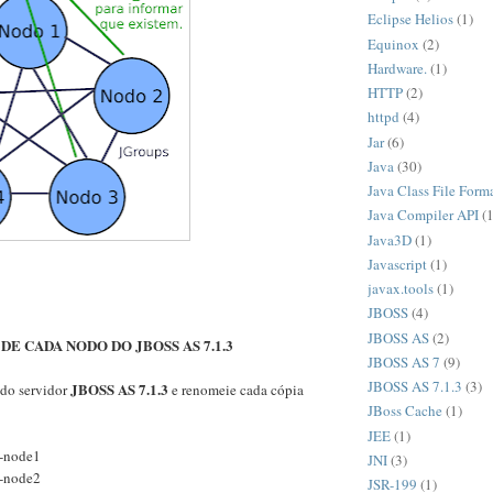
Eclipse Helios
(1)
Equinox
(2)
Hardware.
(1)
HTTP
(2)
httpd
(4)
Jar
(6)
Java
(30)
Java Class File Form
Java Compiler API
(1
Java3D
(1)
Javascript
(1)
javax.tools
(1)
JBOSS
(4)
JBOSS AS
(2)
E CADA NODO DO JBOSS AS 7.1.3
JBOSS AS 7
(9)
JBOSS AS 7.1.3
(3)
JBOSS AS 7.1.3
 do servidor
e renomeie cada cópia
JBoss Cache
(1)
JEE
(1)
l-node1
JNI
(3)
l-node2
JSR-199
(1)