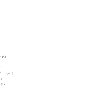
ão
(5)
)
illis()
(1)
1)
s
(1)