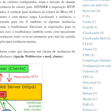
és de critérios configurados, toma a decisão de chamar
banco de dados
(2)
nstância do cluster para ATENDER a requisição HTTP.
Bytecode
(2)
ados, é verificar qual instância do cluster de JBoss AS 7
C
(3)
ento e com menos carga. Localizado a instância, a
Cache
(1)
cionada para ela. E também, se algumas instâncias
onar, o loadbalance direciona as requisições para as
CentOS
(1)
 Para isso, o loadbalance também conta com mecanismo
ClassLoader
(5)
s instâncias estão vivas no momento, pois não faz sentido
ClassLoader Hell
(2)
ções para instâncias mortas.
CLI
(2)
Cluster
(2)
baixo como que funciona um cluster de instâncias do
CML
(1)
Apache WebService + mod_cluster
dbalance (
).
Compilação Dinâmi
Configuração de red
Console
(3)
CPU
(1)
Data atual
(1)
Deb
(1)
Debian
(1)
Docker
(1)
EAR
(3)
Eclipse
(1)