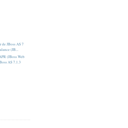
r de JBoss AS 7
lance (JB...
APR (JBoss Web
JBoss AS 7.1.3