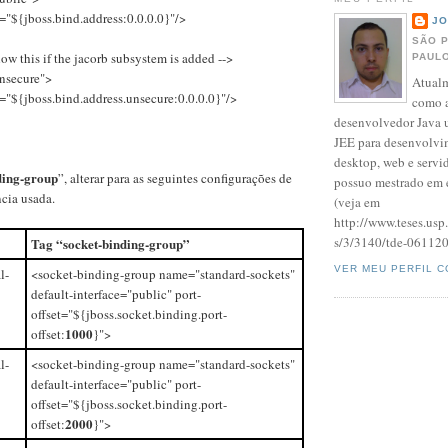
="${jboss.bind.address:0.0.0.0}"/>
J
SÃO 
ow this if the jacorb subsystem is added -->
PAULO
nsecure">
Atualm
="${jboss.bind.address.unsecure:0.0.0.0}"/>
como a
desenvolvedor Java 
JEE para desenvolvi
desktop, web e servi
ding-group
”, alterar para as seguintes configurações de
possuo mestrado em e
cia usada.
(veja em
http://www.teses.usp.
s/3/3140/tde-061120
Tag “socket-binding-group”
VER MEU PERFIL 
l-
<socket-binding-group name="standard-sockets"
default-interface="public" port-
offset="${jboss.socket.binding.port-
1000
offset:
}">
l-
<socket-binding-group name="standard-sockets"
default-interface="public" port-
offset="${jboss.socket.binding.port-
2000
offset:
}">