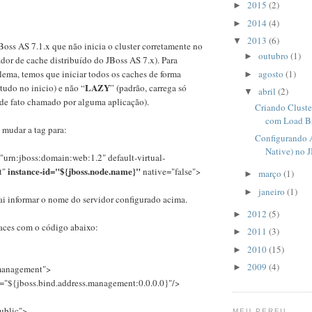
2015
(2)
►
2014
(4)
►
2013
(6)
▼
oss AS 7.1.x que não inicia o cluster corretamente no
outubro
(1)
►
ador de cache distribuído do JBoss AS 7.x). Para
agosto
(1)
lema, temos que iniciar todos os caches de forma
►
LAZY
 tudo no inicio) e não “
” (padrão, carrega só
abril
(2)
▼
 de fato chamado por alguma aplicação).
Criando Cluste
com Load Ba
 mudar a tag para:
Configurando 
Native) no 
urn:jboss:domain:web:1.2" default-virtual-
instance-id="${jboss.node.name}"
t"
native="false">
março
(1)
►
janeiro
(1)
►
ai informar o nome do servidor configurado acima.
2012
(5)
►
faces com o código abaixo:
2011
(3)
►
2010
(15)
►
2009
(4)
►
management">
e="${jboss.bind.address.management:0.0.0.0}"/>
ublic">
MEU PERFIL