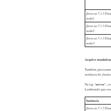
jboss-as-7.1.3.Fina
node1
jboss-as-7.1.3.Fina
node2
jboss-as-7.1.3.Fina
node3
Arquivo standalone
Também, precisamos
instância do cluste
server
Na tag “
”, c
Lembrando que esse 
Instância
jboss-as-7.1.3.Fina