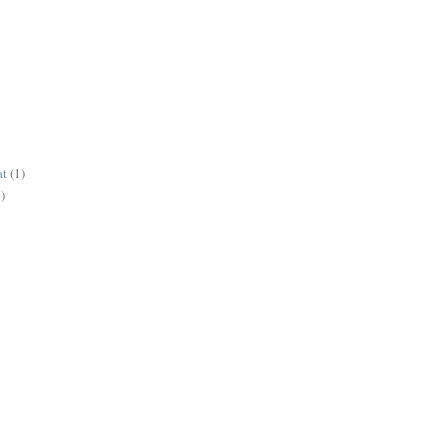
at
(1)
)