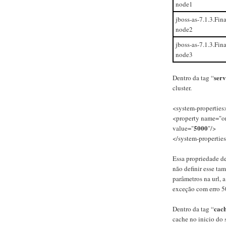
node1
jboss-as-7.1.3.Fina
node2
jboss-as-7.1.3.Fina
node3
serv
Dentro da tag “
cluster.
<system-properties
<property name="o
5000
value="
"/>
</system-propertie
Essa propriedade d
não definir esse t
parâmetros na url, a
exceção com erro 5
cach
Dentro da tag “
cache no inicio do 