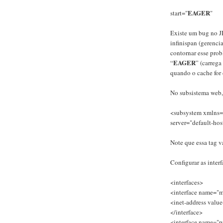
EAGER
start="
"
Existe um bug no JB
infinispan (gerenci
contornar esse prob
EAGER
“
” (carrega
quando o cache for
No subsistema web,
<subsystem xmlns="
server="default-hos
Note que essa tag v
Configurar as inter
<interfaces>
<interface name="
<inet-address valu
</interface>
<interface name="p