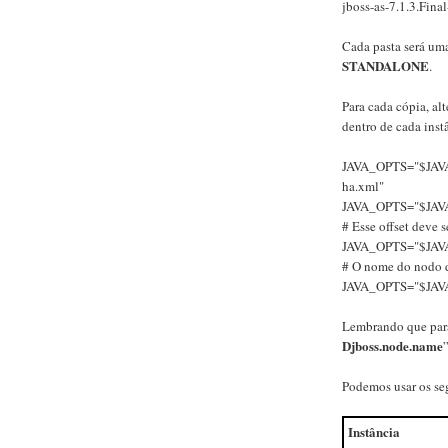
jboss-as-7.1.3.Fina
Cada pasta será um
STANDALONE
.
Para cada cópia, al
dentro de cada inst
JAVA_OPTS="$JAVA_O
ha.xml"
JAVA_OPTS="$JAVA_
# Esse offset deve s
JAVA_OPTS="$JAVA_
# O nome do nodo d
JAVA_OPTS="$JAVA
Lembrando que para
Djboss.node.name
”
Podemos usar os seg
Instância