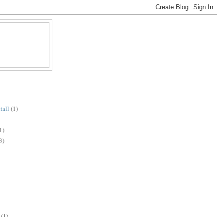
tall
(1)
1)
3)
(1)