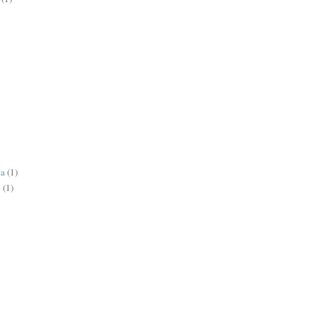
ca
(1)
e
(1)