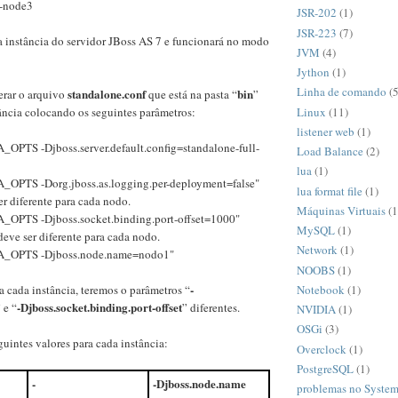
l-node3
JSR-202
(1)
JSR-223
(7)
a instância do servidor JBoss AS 7 e funcionará no modo
JVM
(4)
Jython
(1)
Linha de comando
(5
standalone.conf
bin
terar o arquivo
que está na pasta “
”
Linux
(11)
ância colocando os seguintes parâmetros:
listener web
(1)
PTS -Djboss.server.default.config=standalone-full-
Load Balance
(2)
lua
(1)
OPTS -Dorg.jboss.as.logging.per-deployment=false"
lua format file
(1)
er diferente para cada nodo.
Máquinas Virtuais
(1
OPTS -Djboss.socket.binding.port-offset=1000"
MySQL
(1)
eve ser diferente para cada nodo.
Network
(1)
_OPTS -Djboss.node.name=nodo1"
NOOBS
(1)
-
Notebook
(1)
 cada instância, teremos o parâmetros “
-Djboss.socket.binding.port-offset
 e “
” diferentes.
NVIDIA
(1)
OSGi
(3)
uintes valores para cada instância:
Overclock
(1)
PostgreSQL
(1)
-
-Djboss.node.name
problemas no System