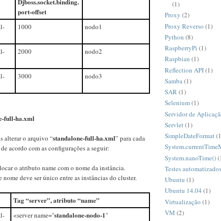
Djboss.socket.binding.
(1)
port-offset
Proxy
(2)
Proxy Reverso
(1)
l-
1000
nodo1
Python
(8)
RaspberryPi
(1)
l-
2000
nodo2
Raspbian
(1)
Reflection API
(1)
l-
3000
nodo3
Samba
(1)
SAR
(1)
Selenium
(1)
Servidor de Aplicaç
-full-ha.xml
Servlet
(1)
SimpleDateFormat
(1
standalone-full-ha.xml
 alterar o arquivo “
” para cada
System.currentTimeM
r de acordo com as configurações a seguir:
System.nanoTime()
(
olocar o atributo name com o nome da instância.
Testes automatizado
nome deve ser único entre as instâncias do cluster.
Ubuntu
(1)
Ubuntu 14.04
(1)
Tag “server”, atributo “name”
Virtualização
(1)
VM
(2)
standalone-nodo-1
l-
<server name="
"