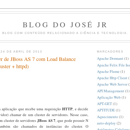
BLOG DO JOSÉ JR
BLOG COM CONTEÚDO RELACIONADO A CIÊNCIA E TECNOLOGIA.
 24 DE ABRIL DE 2013
MARCADORES
er de JBoss AS 7 com Load Balance
Apache Dormant
(1)
Apache Felix File Ins
uster + httpd)
Apache Flume
(1)
Apache Http Client
(
Apache Web Server
(
API Management
(1)
Aplicação Web
(1)
APT-GET
(1)
HTTP
 aplicação que recebe uma requisição
, e decide
APTITUDE
(1)
rvidor) chamar de um cluster de servidores. Nesse caso,
Aquecimento
(1)
JBoss AS 7
m cluster de servidores
, que pode possuir N
auto-deploy
(2)
também são chamados de instâncias do cluster. O
Autômatos Celulares