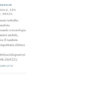
OSEPOJR
PAULO, SÃO
, BRAZIL
ente trabalho
nalista
usando a tecnologia
mento mobile,
dor. E também
ngenharia elétrica
br/teses/disponivei
08-204522/).
COMPLETO