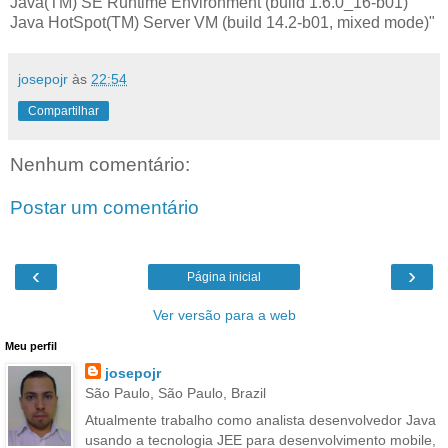
Java(TM) SE Runtime Environment (build 1.6.0_16-b01)
Java HotSpot(TM) Server VM (build 14.2-b01, mixed mode)"
josepojr
às
22:54
Compartilhar
Nenhum comentário:
Postar um comentário
‹
›
Página inicial
Ver versão para a web
Meu perfil
josepojr
São Paulo, São Paulo, Brazil
Atualmente trabalho como analista desenvolvedor Java
usando a tecnologia JEE para desenvolvimento mobile,