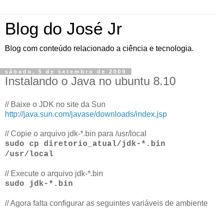
Blog do José Jr
Blog com conteúdo relacionado a ciência e tecnologia.
sábado, 5 de setembro de 2009
Instalando o Java no ubuntu 8.10
// Baixe o JDK no site da Sun
http://java.sun.com/javase/downloads/index.jsp
// Copie o arquivo jdk-*.bin para /usr/local
sudo cp diretorio_atual/jdk-*.bin
/usr/local
// Execute o arquivo jdk-*.bin
sudo jdk-*.bin
// Agora falta configurar as seguintes variáveis de ambiente