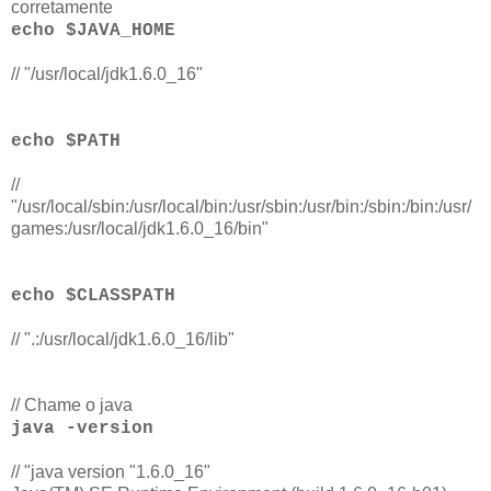
corretamente
echo $JAVA_HOME
// "/usr/local/jdk1.6.0_16"
echo $PATH
//
"/usr/local/sbin:/usr/local/bin:/usr/sbin:/usr/bin:/sbin:/bin:/usr/
games:/usr/local/jdk1.6.0_16/bin"
echo $CLASSPATH
// ".:/usr/local/jdk1.6.0_16/lib"
// Chame o java
java -version
// "java version "1.6.0_16"